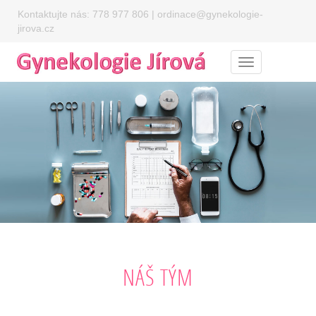
Kontaktujte nás:
778 977 806
|
ordinace@gynekologie-
jirova.cz
Menu
NÁŠ TÝM