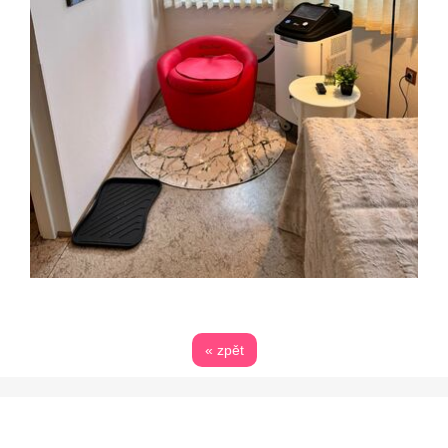
« zpět